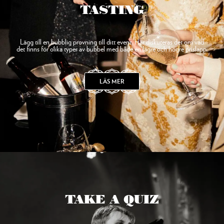
TASTING
Lägg till en bubblig provning till ditt event. Här diskuteras det om vad
det finns för olika typer av bubbel med både en lägre och högre prislapp.
LÄS MER
TAKE A QUIZ