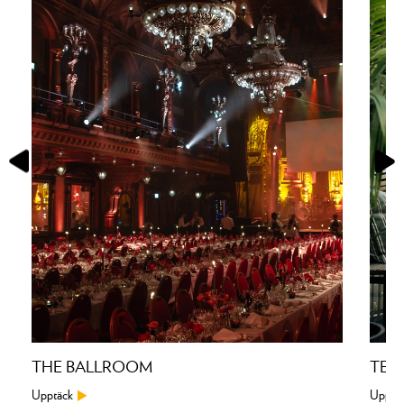
THE BALLROOM
TER
Upptäck
Upptä