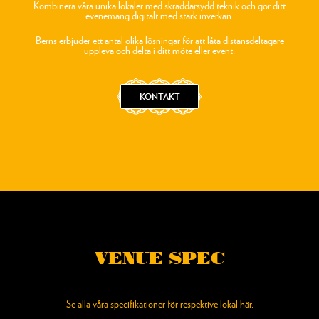
Kombinera våra unika lokaler med skräddarsydd teknik och gör ditt
evenemang digitalt med stark inverkan.
Berns erbjuder ett antal olika lösningar för att låta distansdeltagare
uppleva och delta i ditt möte eller event.
KONTAKT
VENUE SPEC
Se alla våra specifikationer för respektive lokal här.