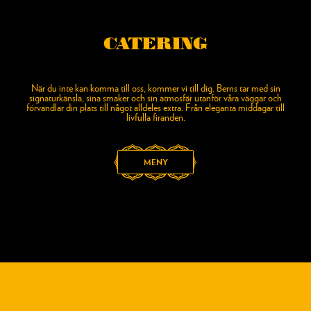
CATERING
När du inte kan komma till oss, kommer vi till dig. Berns tar med sin
signaturkänsla, sina smaker och sin atmosfär utanför våra väggar och
förvandlar din plats till något alldeles extra. Från eleganta middagar till
livfulla firanden.
MENY