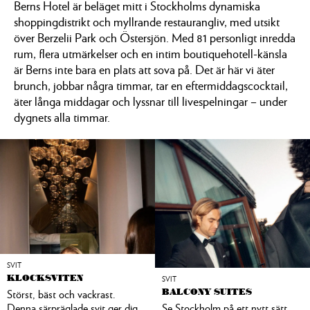
Berns Hotel är beläget mitt i Stockholms dynamiska
shoppingdistrikt och myllrande restaurangliv, med utsikt
över Berzelii Park och Östersjön. ​Med 81 personligt inredda
rum, flera utmärkelser och en intim boutiquehotell-känsla
är Berns inte bara en plats att sova på. Det är här vi äter
brunch, jobbar några timmar, tar en eftermiddagscocktail,
äter långa middagar och lyssnar till livespelningar – under
dygnets alla timmar.
SVIT
KLOCKSVITEN
SVIT
Störst, bäst och vackrast.
BALCONY SUITES
Denna särpräglade svit ger dig
Se Stockholm på ett nytt sätt.