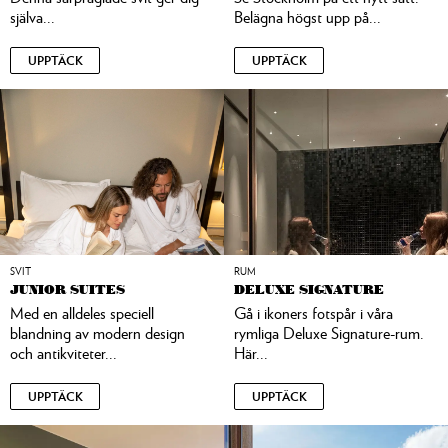
själva...
Belägna högst upp på...
UPPTÄCK
UPPTÄCK
SVIT
RUM
JUNIOR SUITES
DELUXE SIGNATURE
Med en alldeles speciell
Gå i ikoners fotspår i våra
blandning av modern design
rymliga Deluxe Signature-rum.
och antikviteter...
Här...
UPPTÄCK
UPPTÄCK