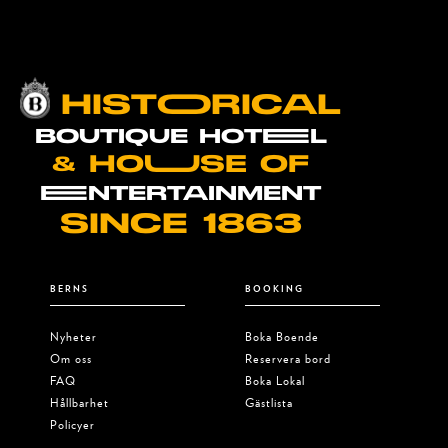
HISTOORICAL
BOUTIQUE HOTEEL
& HOUUSE OF
EENTERTAINMENT
SINCE 1863
BERNS
BOOKING
Nyheter
Boka Boende
Om oss
Reservera bord
FAQ
Boka Lokal
Hållbarhet
Gästlista
Policyer