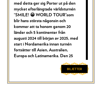
med detta ger sig Porter ut på den
mycket efterlängtade världsturnén
“SMILE! 😀 WORLD TOUR”som
blir hans största någonsin och
kommer att ta honom genom 20
länder och 5 kontinenter från
augusti 2024 till början av 2025, med
start i Nordamerika innan turnén
fortsätter till Asien, Australien,
Europa och Latinamerika. Den 25
februari 2025 kommer Porter
Robinson till Sverige för att inta
BILJETTER
scenen på Berns i Stockholm för ett
liveframträdande utöver det vanliga.
Vid 18 års ålder bröt den i North
Carolina-baserade producenten och
låtskrivaren in på scenen med en
komplex, bombastisk form av electro-