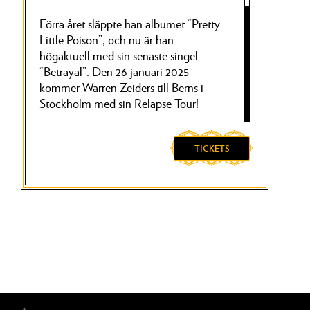
Förra året släppte han albumet “Pretty
Little Poison”, och nu är han
högaktuell med sin senaste singel
“Betrayal”. Den 26 januari 2025
kommer Warren Zeiders till Berns i
Stockholm med sin Relapse Tour!
Hans energiska musik drivs av
TICKETS
ungdomlig styrka, ärlighet och en
världslig, honung röst som motsäger
hans unga ålder. Den 24-åriga
sångaren och låtskrivaren levererar
autentiska och kraftfulla berättelser
som får resonans hos lyssnare från alla
samhällsskikt.
Vi ser fram emot att välkomna en av
de ljusaste stjärnorna till Berns den 26