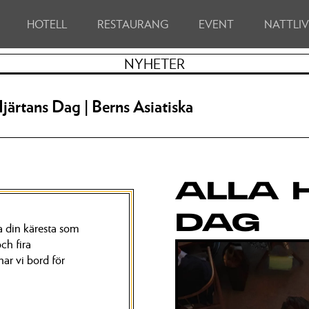
HOTELL
RESTAURANG
EVENT
NATTLI
NYHETER
Hjärtans Dag | Berns Asiatiska
ALLA 
DAG
ra din käresta som
ch fira
ar vi bord för