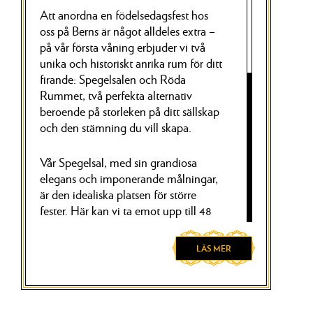
Att anordna en födelsedagsfest hos
oss på Berns är något alldeles extra –
på vår första våning erbjuder vi två
unika och historiskt anrika rum för ditt
firande: Spegelsalen och Röda
Rummet, två perfekta alternativ
beroende på storleken på ditt sällskap
och den stämning du vill skapa.
Vår Spegelsal, med sin grandiosa
elegans och imponerande målningar,
är den idealiska platsen för större
fester. Här kan vi ta emot upp till 48
sittande middagsgäster som får njuta
av både den exklusiva atmosfären och
LÄS MER
den glittrande glamouren. För ett mer
intimt och personligt firande erbjuder
vi Röda Rummet – en kulturell pärla
med en varm, sofistikerad inramning