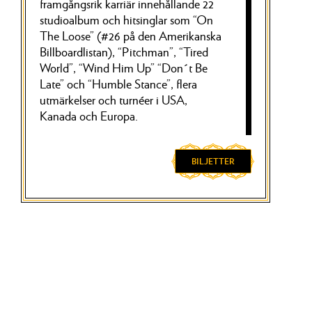
framgångsrik karriär innehållande 22
studioalbum och hitsinglar som “On
The Loose” (#26 på den Amerikanska
Billboardlistan), “Pitchman”, “Tired
World”, “Wind Him Up” “Don´t Be
Late” och “Humble Stance”, flera
utmärkelser och turnéer i USA,
Kanada och Europa.
De senaste åren har bandet upplevt en
BILJETTER
slags renässans där deras musik
plötsligt upptäckts och återupptäcks
av många musikälskare världen över.
Live på scenen är SAGA ett av de
bästa banden du kan uppleva och
2024 kommer bandet till Sverige för
att möta sina många och trogna fans
igen.